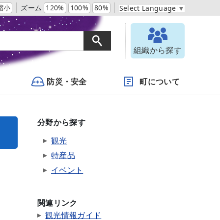
縮小
ズーム
120%
100%
80%
Select Language
▼
組織から探す
防災・安全
町について
分野から探す
観光
特産品
イベント
関連リンク
観光情報ガイド