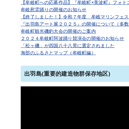
【牟岐町への応募作品】『牟岐町×美波町』フォトコ
牟岐慰霊踊りの開催のお知らせ
【終了しました！】令和７年度 牟岐マリンフェス
『出羽島アート展２０２５』の開催について（多数
牟岐町観光磯釣大会の開催のご案内
２０２４牟岐町阿波踊り競演会の開催のお知らせ
「松ヶ磯」が四国八十八景に選定されました
海部のふるさとマップ（牟岐町編）
出羽島(重要的建造物群保存地区)