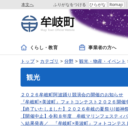
本文へ
ふりがなをつける
ひらがな
Romaji
くらし・教育
事業者の方へ
トップ
カテゴリ
分野
観光・物産・イベント
観光
２０２６牟岐町阿波踊り競演会の開催のお知らせ
『牟岐町×美波町』フォトコンテスト２０２６開催
【終了いたしました】２０２６牟岐の夏祭り(姫神祭
【開催中止】令和８年度 牟岐マリンフェスティバ
＼結果発表／ 『牟岐町×美波町』フォトコンテスト