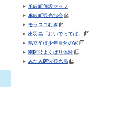
牟岐町施設マップ
牟岐町観光協会
モラスコむぎ
出羽島「おいでってば」
県立牟岐少年自然の家
南阿波よくばり体験
みなみ阿波観光局