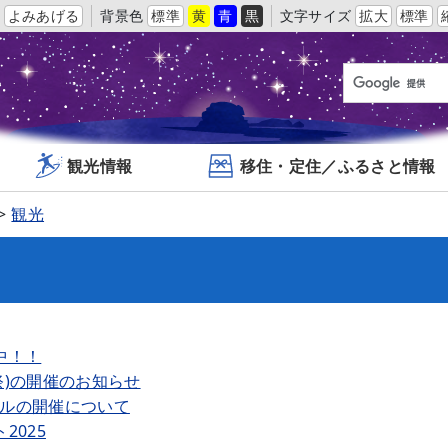
よみあげる
背景色
標準
黄
青
黒
文字サイズ
拡大
標準
観光情報
移住・定住／ふるさと情報
観光
中！！
)の開催のお知らせ
ルの開催について
2025