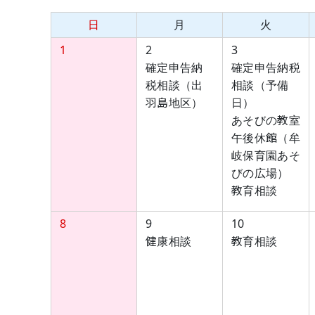
日
月
火
1
2
3
確定申告納
確定申告納税
税相談（出
相談（予備
羽島地区）
日）
あそびの教室
午後休館（牟
岐保育園あそ
びの広場）
教育相談
8
9
10
健康相談
教育相談