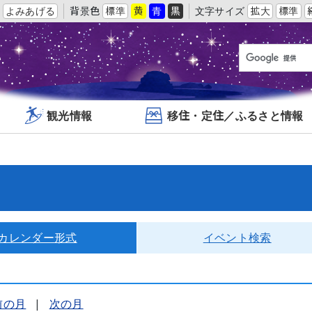
よみあげる
背景色
標準
黄
青
黒
文字サイズ
拡大
標準
観光情報
移住・定住／ふるさと情報
カレンダー形式
イベント検索
前の月
|
次の月