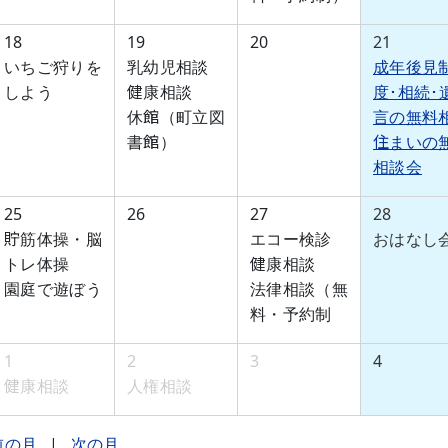
18
19
20
21
いちご狩りを
乳幼児相談
成年後見
しよう
健康相談
度･相続･
休館（町立図
言の無料
書館）
住まいの
相談会
25
26
27
28
貯筋体操・脳
エコー検診
おはなし
トレ体操
健康相談
園庭で遊ぼう
法律相談（無
料・予約制
1
2
3
4
健康相談
人権相談
前の月
|
次の月