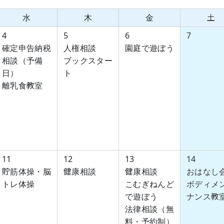
水
木
金
土
4
5
6
7
確定申告納税
人権相談
園庭で遊ぼう
相談（予備
ブックスター
日）
ト
離乳食教室
11
12
13
14
貯筋体操・脳
健康相談
健康相談
おはなし
トレ体操
こむぎねんど
ボディメ
で遊ぼう
ナンス教
法律相談（無
料・予約制）