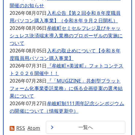
開催のお知らせ
2026年08月07日
入札公告【第２回令和８年度職員
用パソコン購入事業】（令和８年９月２日開札）
2026年08月06日
牟岐町セミセルフレジ及びキャッ
シュレス決済端末導入業務のプロポーザルの実施に
ついて
2026年08月05日
入札の取止めについて【令和８年
度職員用パソコン購入事業】
2026年07月31日
『牟岐町×美波町』フォトコンテス
ト２０２６開催中！！
2026年07月28日
『「MUGIZINE」共創型プラット
フォーム化事業委託業務』に係る企画提案の選考結
果について
2026年07月27日
牟岐町制111周年記念シンポジウム
の開催について（情報更新中）
一覧へ
RSS
Atom