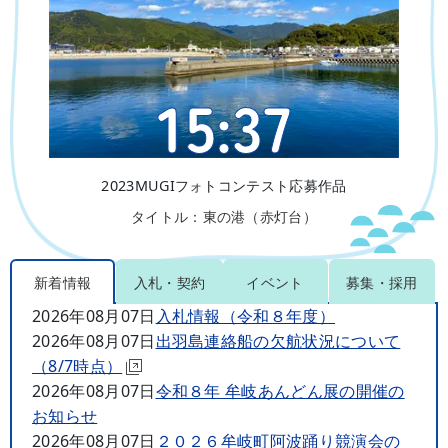
15:37
2023MUGIフォトコンテスト応募作品
タイトル：東の港（赤灯台）
新着情報
入札・契約
イベント
募集・採用
2026年08月07日
入札情報（令和８年度）
2026年08月07日
出羽島連絡船の欠航状況について
（8/7時点）
2026年08月07日
令和８年 牟岐あんどん展の開催の
お知らせ
2026年08月07日
２０２６牟岐町阿波踊り競演会の