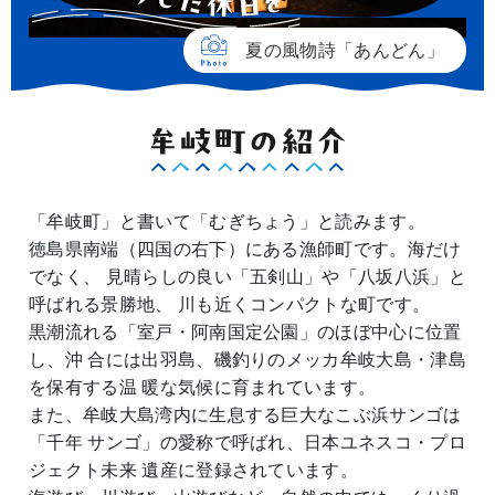
夏の風物詩「あんどん」
「牟岐町」と書いて「むぎちょう」と読みます。
徳島県南端（四国の右下）にある漁師町です。海だけ
でなく、
見晴らしの良い「五剣山」や「八坂八浜」と
呼ばれる景勝地、
川も近くコンパクトな町です。
黒潮流れる「室戸・阿南国定公園」のほぼ中心に位置
し、沖
合には出羽島、磯釣りのメッカ牟岐大島・津島
を保有する温
暖な気候に育まれています。
また、牟岐大島湾内に生息する巨大なこぶ浜サンゴは
「千年
サンゴ」の愛称で呼ばれ、日本ユネスコ・プロ
ジェクト未来
遺産に登録されています。