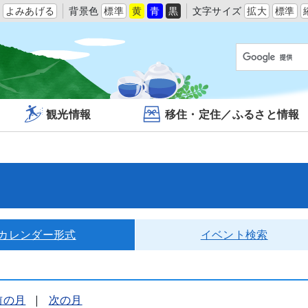
よみあげる
背景色
標準
黄
青
黒
文字サイズ
拡大
標準
観光情報
移住・定住／ふるさと情報
カレンダー形式
イベント検索
前の月
|
次の月