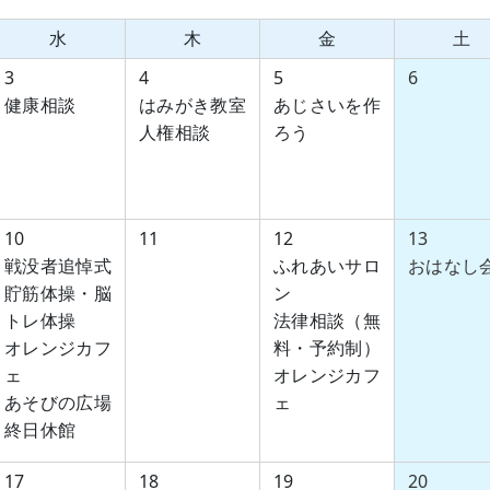
水
木
金
土
3
4
5
6
健康相談
はみがき教室
あじさいを作
人権相談
ろう
10
11
12
13
戦没者追悼式
ふれあいサロ
おはなし
貯筋体操・脳
ン
トレ体操
法律相談（無
オレンジカフ
料・予約制）
ェ
オレンジカフ
あそびの広場
ェ
終日休館
17
18
19
20