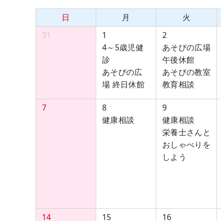
日
月
火
31
1
2
4～5歳児健
あそびの広場
診
午後休館
あそびの広
あそびの教室
場 終日休館
教育相談
7
8
9
健康相談
健康相談
栄養士さんと
おしゃべりを
しよう
14
15
16