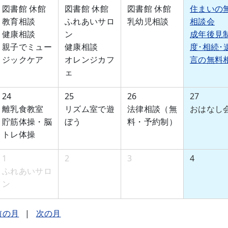
図書館 休館
図書館 休館
図書館 休館
住まいの
教育相談
ふれあいサロ
乳幼児相談
相談会
健康相談
ン
成年後見
親子でミュー
健康相談
度･相続･
ジックケア
オレンジカフ
言の無料
ェ
24
25
26
27
離乳食教室
リズム室で遊
法律相談（無
おはなし
貯筋体操・脳
ぼう
料・予約制）
トレ体操
1
2
3
4
ふれあいサロ
ン
前の月
|
次の月