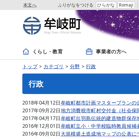
本文へ
ふりがなをつける
ひらがな
Romaji
くらし・教育
事業者の方へ
トップ
カテゴリ
分野
行政
行政
2018年04月12日
牟岐町都市計画マスタープランの
2017年09月22日
地方消費税市町村交付金（社会保
2017年04月17日
牟岐町出羽島伝統的建造物群保存
2016年12月01日
牟岐町立小・中学校臨時教員候補
2016年09月02日
大規模盛土造成地マップの公表に