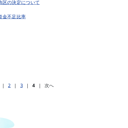
地区の決定について
資金不足比率
|
2
|
3
|
4
|
次へ