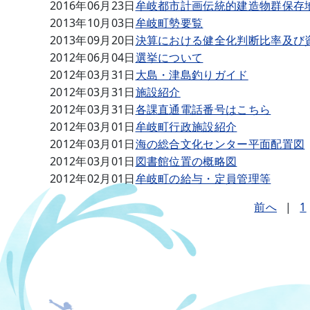
2016年06月23日
牟岐都市計画伝統的建造物群保存
2013年10月03日
牟岐町勢要覧
2013年09月20日
決算における健全化判断比率及び
2012年06月04日
選挙について
2012年03月31日
大島・津島釣りガイド
2012年03月31日
施設紹介
2012年03月31日
各課直通電話番号はこちら
2012年03月01日
牟岐町行政施設紹介
2012年03月01日
海の総合文化センター平面配置図
2012年03月01日
図書館位置の概略図
2012年02月01日
牟岐町の給与・定員管理等
前へ
|
1