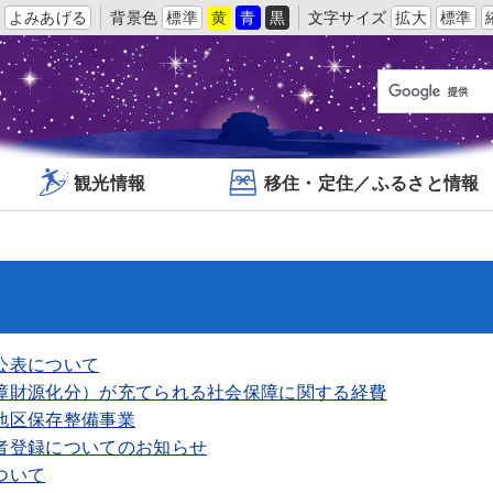
よみあげる
背景色
標準
黄
青
黒
文字サイズ
拡大
標準
観光情報
移住・定住／ふるさと情報
公表について
障財源化分）が充てられる社会保障に関する経費
地区保存整備事業
者登録についてのお知らせ
ついて