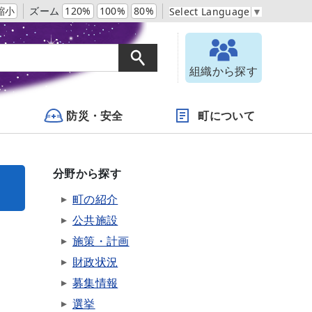
縮小
ズーム
120%
100%
80%
Select Language
▼
組織から探す
防災・安全
町について
分野から探す
町の紹介
公共施設
施策・計画
財政状況
募集情報
選挙