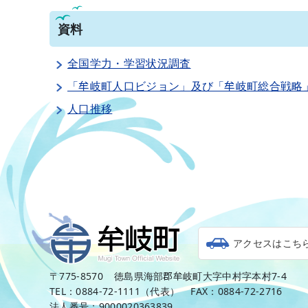
資料
全国学力・学習状況調査
「牟岐町人口ビジョン」及び「牟岐町総合戦略
人口推移
アクセスはこち
〒775-8570
徳島県海部郡牟岐町大字中村字本村7-4
TEL：0884-72-1111（代表）
FAX：0884-72-2716
法人番号：9000020363839