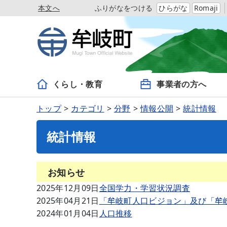
本文へ
ふりがなをつける
ひらがな
Romaji
くらし・教育
事業者の方へ
トップ
カテゴリ
分野
情報公開
統計情報
統計情報
お知らせ
2025年12月09日
全国学力・学習状況調査
2025年04月21日
「牟岐町人口ビジョン」及び「牟
2024年01月04日
人口推移