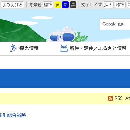
よみあげる
背景色
標準
黄
青
黒
文字サイズ
拡大
標準
観光情報
移住・定住／ふるさと情報
RSS
A
岐町総合戦略」