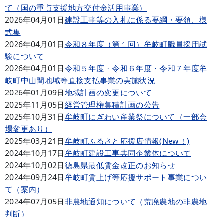
て（国の重点支援地方交付金活用事業）
2026年04月01日
建設工事等の入札に係る要綱・要領、様
式集
2026年04月01日
令和８年度（第１回）牟岐町職員採用試
験について
2026年04月01日
令和５年度・令和６年度・令和７年度牟
岐町中山間地域等直接支払事業の実施状況
2026年01月09日
地域計画の変更について
2025年11月05日
経営管理権集積計画の公告
2025年10月31日
牟岐町にぎわい産業祭について（一部会
場変更あり）
2025年03月21日
牟岐町ふるさと応援店情報(New！)
2024年10月17日
牟岐町建設工事共同企業体について
2024年10月02日
徳島県最低賃金改正のお知らせ
2024年09月24日
牟岐町賃上げ等応援サポート事業につい
て（案内）
2024年07月05日
非農地通知について（荒廃農地の非農地
判断）