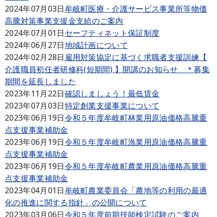
2024年07月03日
牟岐町医療・介護サービス事業所等物価
高騰対策事業支援金支給のご案内
2024年07月01日
セーフティネット保証制度
2024年06月27日
地域計画について
2024年02月28日
雇用対策協定に基づく求職者支援訓練【
介護職員初任者研修科(短期間) 】開講のお知らせ ＊募集
期間を延長しました
2023年11月22日
確認しましょう！最低賃金
2023年07月03日
特定創業支援事業について
2023年06月19日
令和５年度牟岐町林業用原油価格高騰重
点支援事業補助金
2023年06月19日
令和５年度牟岐町漁業用原油価格高騰重
点支援事業補助金
2023年06月19日
令和５年度牟岐町農業用原油価格高騰重
点支援事業補助金
2023年04月01日
牟岐町農業委員会「農地等の利用の最適
化の推進に関する指針」の公開について
2023年03月06日
令和５年度前期技能検定試験のご案内