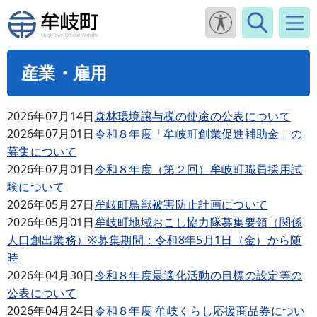
産業・雇用
2026年07月14日
森林環境譲与税の使途の公表について
2026年07月01日
令和８年度「牟岐町創業促進補助金」の
募集について
2026年07月01日
令和８年度（第２回）牟岐町職員採用試
験について
2026年05月27日
牟岐町鳥獣被害防止計画について
2026年05月01日
牟岐町地域おこし協力隊募集要領（関係
人口創出業務）※募集期間：令和8年5月1日（金）から随
時
2026年04月30日
令和８年度最適化活動の目標の設定等の
公表について
2026年04月24日
令和８年度 牟岐くらし応援商品券につい