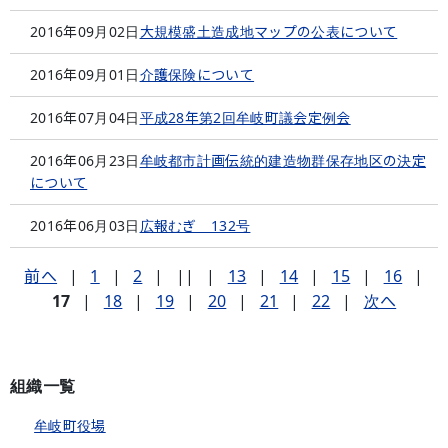
2016年09月02日
大規模盛土造成地マップの公表について
2016年09月01日
介護保険について
2016年07月04日
平成28年第2回牟岐町議会定例会
2016年06月23日
牟岐都市計画伝統的建造物群保存地区の決定
について
2016年06月03日
広報むぎ 132号
前へ
|
1
|
2
|
||
|
13
|
14
|
15
|
16
|
17
|
18
|
19
|
20
|
21
|
22
|
次へ
組織一覧
牟岐町役場