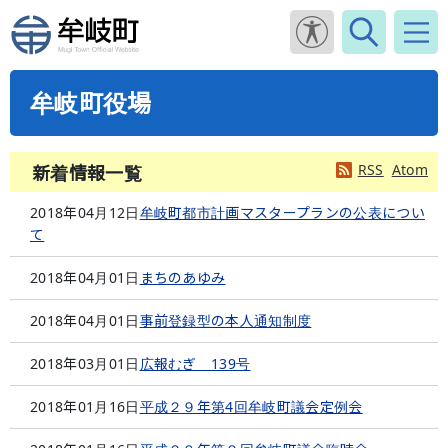
牟岐町役場
RSS
Atom
新着情報一覧
2018年04月12日
牟岐町都市計画マスタープランの公表につい
て
2018年04月01日
まちのあゆみ
2018年04月01日
事前登録型の本人通知制度
2018年03月01日
広報むぎ 139号
2018年01月16日
平成２９年第4回牟岐町議会定例会