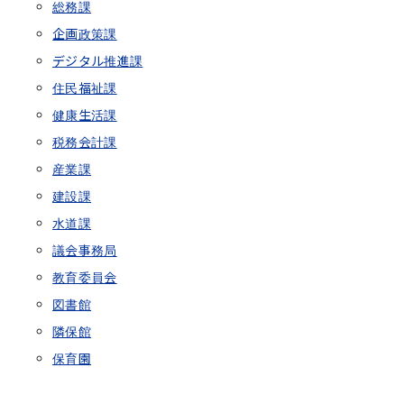
総務課
企画政策課
デジタル推進課
住民福祉課
健康生活課
税務会計課
産業課
建設課
水道課
議会事務局
教育委員会
図書館
隣保館
保育園