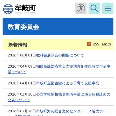
教育委員会
RSS
Atom
新着情報
2026年06月01日
教科書展示会の開催について
2026年04月09日
物価高騰対応重点支援地方創生臨時交付金事
業について
2026年04月01日
牟岐町立図書館による子育て支援事業
2026年03月30日
公立学校情報機器整備事業に係る各種計画の
公表について
2026年02月26日
牟岐町海の総合文化センター ２階大ホー