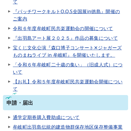
て
『パッチワークキルトO.Q.S全国展in徳島』開催の
ご案内
令和６年度牟岐町民共楽運動会の開催について
『出羽島アート展２０２５』作品の募集について
宝くじ文化公演『森口博子コンサート✕ジャガーズ
ものまねライブ in 牟岐町』を開催いたします。
「令和６年牟岐町二十歳の集い」（旧成人式）につ
いて
【お礼】令和５年度牟岐町民共楽運動会開催につい
て
申請・届出
通学定期券購入費助成について
牟岐町出羽島伝統的建造物群保存地区保存整備事業