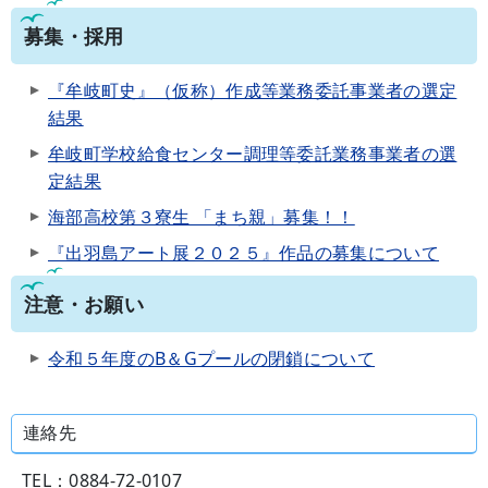
募集・採用
『牟岐町史』（仮称）作成等業務委託事業者の選定
結果
牟岐町学校給食センター調理等委託業務事業者の選
定結果
海部高校第３寮生 「まち親」募集！！
『出羽島アート展２０２５』作品の募集について
注意・お願い
令和５年度のB＆Gプールの閉鎖について
連絡先
TEL：0884-72-0107