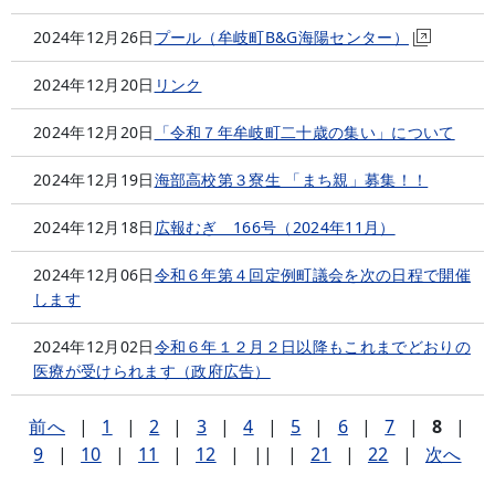
2024年12月26日
プール（牟岐町B&G海陽センター）
2024年12月20日
リンク
2024年12月20日
「令和７年牟岐町二十歳の集い」について
2024年12月19日
海部高校第３寮生 「まち親」募集！！
2024年12月18日
広報むぎ 166号（2024年11月）
2024年12月06日
令和６年第４回定例町議会を次の日程で開催
します
2024年12月02日
令和６年１２月２日以降もこれまでどおりの
医療が受けられます（政府広告）
前へ
|
1
|
2
|
3
|
4
|
5
|
6
|
7
|
8
|
9
|
10
|
11
|
12
|
||
|
21
|
22
|
次へ