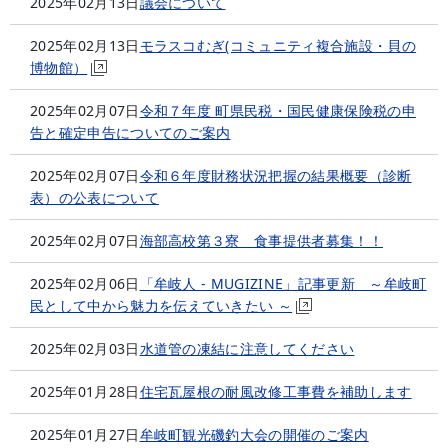
2025年02月13日
議会について
2025年02月13日
モラスコむぎ(コミュニティ複合施設・貝の
博物館）
2025年02月07日
令和７年度 町県民税・国民健康保険税の申
告と確定申告についてのご案内
2025年02月07日
令和６年度財務状況把握の結果概要（診断
表）の公表について
2025年02月07日
海部高校第３寮 食事提供者募集！！
2025年02月06日
「牟岐人 - MUGIZINE」記事更新 ～牟岐町
民として中から魅力を伝えていきたい ～
2025年02月03日
水道管の凍結に注意してください
2025年01月28日
住宅瓦屋根の耐風改修工事費を補助します
2025年01月27日
牟岐町観光磯釣大会の開催のご案内