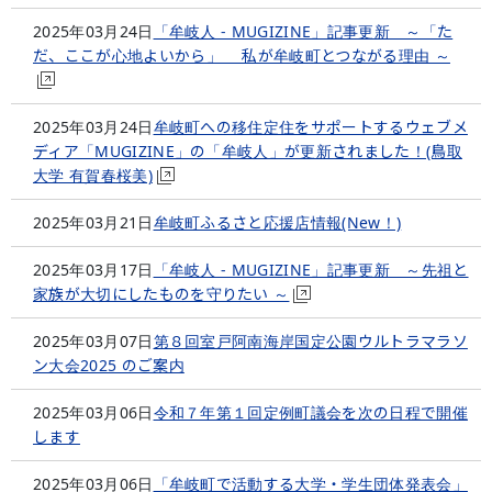
2025年03月24日
「牟岐人 - MUGIZINE」記事更新 ～「た
だ、ここが心地よいから」 私が牟岐町とつながる理由 ～
2025年03月24日
牟岐町への移住定住をサポートするウェブメ
ディア「MUGIZINE」の「牟岐人」が更新されました！(鳥取
大学 有賀春桜美)
2025年03月21日
牟岐町ふるさと応援店情報(New！)
2025年03月17日
「牟岐人 - MUGIZINE」記事更新 ～先祖と
家族が大切にしたものを守りたい ～
2025年03月07日
第８回室戸阿南海岸国定公園ウルトラマラソ
ン大会2025 のご案内
2025年03月06日
令和７年第１回定例町議会を次の日程で開催
します
2025年03月06日
「牟岐町で活動する大学・学生団体発表会」