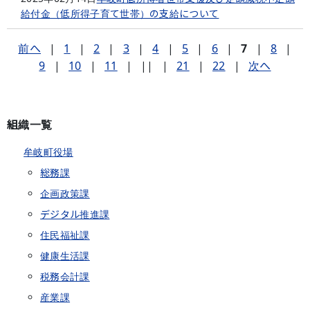
給付金（低所得子育て世帯）の支給について
前へ
|
1
|
2
|
3
|
4
|
5
|
6
|
7
|
8
|
9
|
10
|
11
|
||
|
21
|
22
|
次へ
組織一覧
牟岐町役場
総務課
企画政策課
デジタル推進課
住民福祉課
健康生活課
税務会計課
産業課