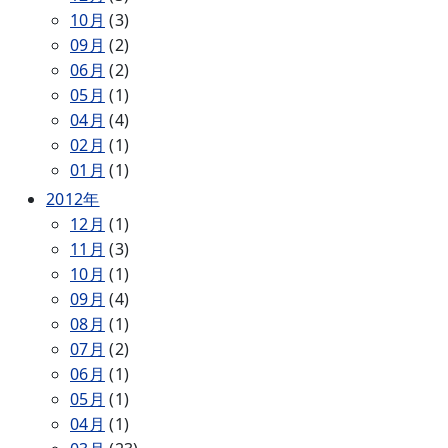
10月
(3)
09月
(2)
06月
(2)
05月
(1)
04月
(4)
02月
(1)
01月
(1)
2012年
12月
(1)
11月
(3)
10月
(1)
09月
(4)
08月
(1)
07月
(2)
06月
(1)
05月
(1)
04月
(1)