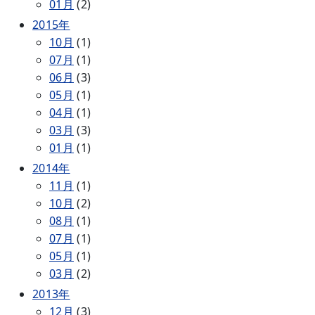
01月
(2)
2015年
10月
(1)
07月
(1)
06月
(3)
05月
(1)
04月
(1)
03月
(3)
01月
(1)
2014年
11月
(1)
10月
(2)
08月
(1)
07月
(1)
05月
(1)
03月
(2)
2013年
12月
(3)