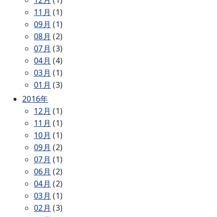
12月
(1)
11月
(1)
09月
(1)
08月
(2)
07月
(3)
04月
(4)
03月
(1)
01月
(3)
2016年
12月
(1)
11月
(1)
10月
(1)
09月
(2)
07月
(1)
06月
(2)
04月
(2)
03月
(1)
02月
(3)