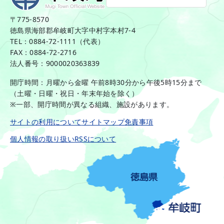
〒775-8570
徳島県海部郡牟岐町大字中村字本村7-4
TEL：0884-72-1111（代表）
FAX：0884-72-2716
法人番号：9000020363839
開庁時間：月曜から金曜 午前8時30分から午後5時15分まで
（土曜・日曜・祝日・年末年始を除く）
※一部、開庁時間が異なる組織、施設があります。
サイトの利用について
サイトマップ
免責事項
個人情報の取り扱い
RSSについて