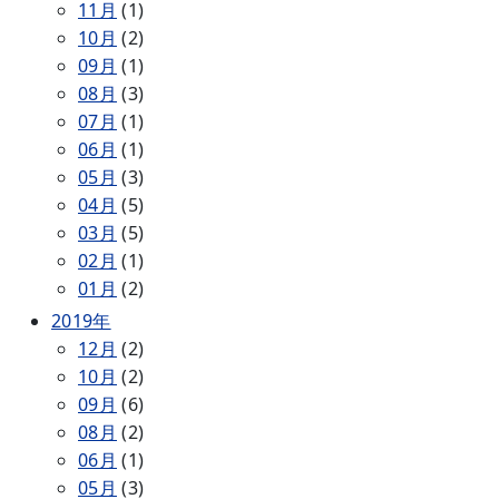
11月
(1)
10月
(2)
09月
(1)
08月
(3)
07月
(1)
06月
(1)
05月
(3)
04月
(5)
03月
(5)
02月
(1)
01月
(2)
2019年
12月
(2)
10月
(2)
09月
(6)
08月
(2)
06月
(1)
05月
(3)