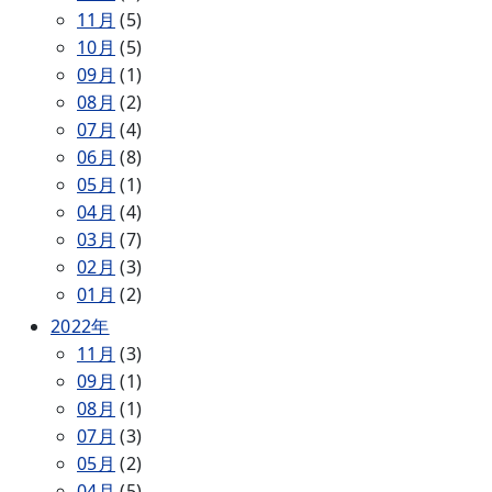
11月
(5)
10月
(5)
09月
(1)
08月
(2)
07月
(4)
06月
(8)
05月
(1)
04月
(4)
03月
(7)
02月
(3)
01月
(2)
2022年
11月
(3)
09月
(1)
08月
(1)
07月
(3)
05月
(2)
04月
(5)