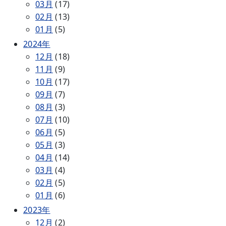
03月
(17)
02月
(13)
01月
(5)
2024年
12月
(18)
11月
(9)
10月
(17)
09月
(7)
08月
(3)
07月
(10)
06月
(5)
05月
(3)
04月
(14)
03月
(4)
02月
(5)
01月
(6)
2023年
12月
(2)