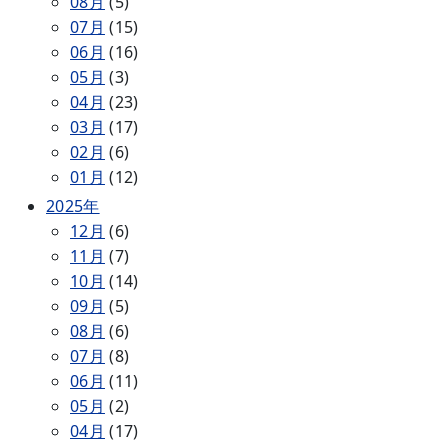
08月
(5)
07月
(15)
06月
(16)
05月
(3)
04月
(23)
03月
(17)
02月
(6)
01月
(12)
2025年
12月
(6)
11月
(7)
10月
(14)
09月
(5)
08月
(6)
07月
(8)
06月
(11)
05月
(2)
04月
(17)