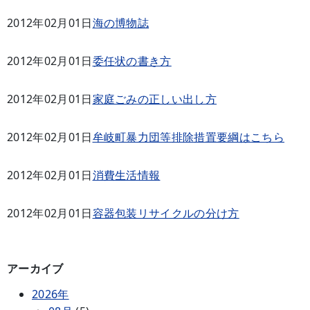
2012年02月01日
海の博物誌
2012年02月01日
委任状の書き方
2012年02月01日
家庭ごみの正しい出し方
2012年02月01日
牟岐町暴力団等排除措置要綱はこちら
2012年02月01日
消費生活情報
2012年02月01日
容器包装リサイクルの分け方
アーカイブ
2026年