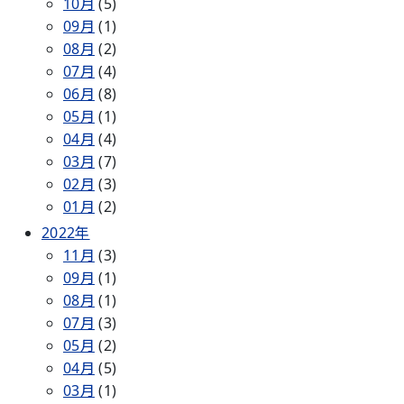
10月
(5)
09月
(1)
08月
(2)
07月
(4)
06月
(8)
05月
(1)
04月
(4)
03月
(7)
02月
(3)
01月
(2)
2022年
11月
(3)
09月
(1)
08月
(1)
07月
(3)
05月
(2)
04月
(5)
03月
(1)