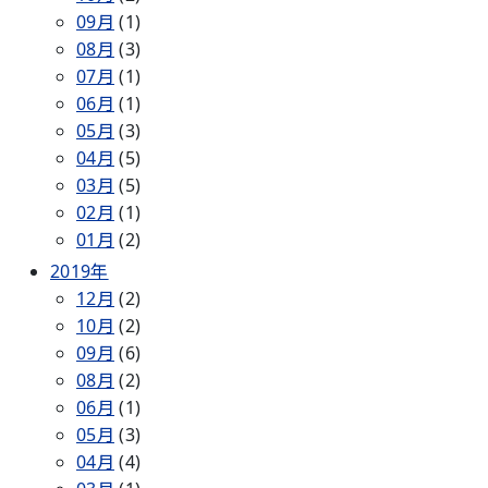
09月
(1)
08月
(3)
07月
(1)
06月
(1)
05月
(3)
04月
(5)
03月
(5)
02月
(1)
01月
(2)
2019年
12月
(2)
10月
(2)
09月
(6)
08月
(2)
06月
(1)
05月
(3)
04月
(4)