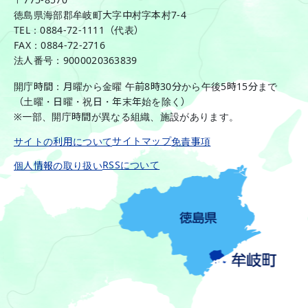
徳島県海部郡牟岐町大字中村字本村7-4
TEL：0884-72-1111（代表）
FAX：0884-72-2716
法人番号：9000020363839
開庁時間：月曜から金曜 午前8時30分から午後5時15分まで
（土曜・日曜・祝日・年末年始を除く）
※一部、開庁時間が異なる組織、施設があります。
サイトマップ
サイトの利用について
免責事項
RSSについて
個人情報の取り扱い