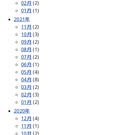
02月
(2)
01月
(1)
2021年
11月
(2)
10月
(3)
09月
(2)
08月
(1)
07月
(2)
06月
(1)
05月
(4)
04月
(8)
03月
(2)
02月
(3)
01月
(2)
2020年
12月
(4)
11月
(1)
10月
(2)