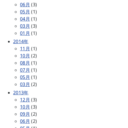
06月
(3)
05月
(1)
04月
(1)
03月
(3)
01月
(1)
2014年
11月
(1)
10月
(2)
08月
(1)
07月
(1)
05月
(1)
03月
(2)
2013年
12月
(3)
10月
(3)
09月
(2)
06月
(2)