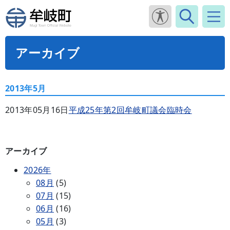
アーカイブ
2013年5月
2013年05月16日
平成25年第2回牟岐町議会臨時会
アーカイブ
2026年
08月
(5)
07月
(15)
06月
(16)
05月
(3)