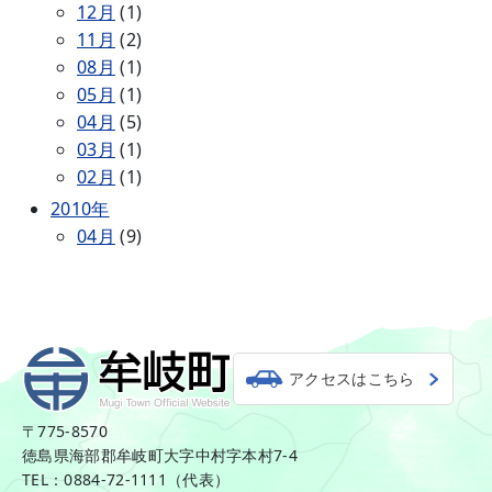
12月
(1)
11月
(2)
08月
(1)
05月
(1)
04月
(5)
03月
(1)
02月
(1)
2010年
04月
(9)
アクセスはこちら
〒775-8570
徳島県海部郡牟岐町大字中村字本村7-4
TEL：0884-72-1111（代表）