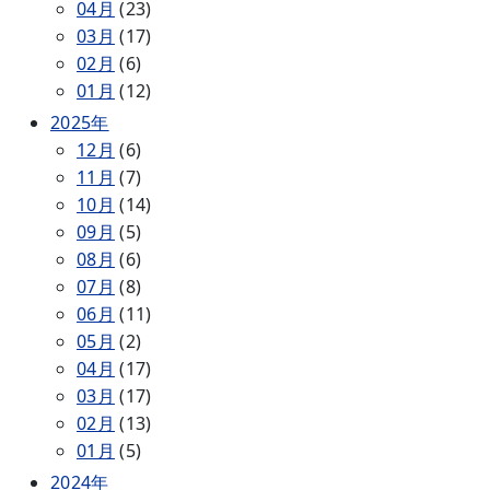
04月
(23)
03月
(17)
02月
(6)
01月
(12)
2025年
12月
(6)
11月
(7)
10月
(14)
09月
(5)
08月
(6)
07月
(8)
06月
(11)
05月
(2)
04月
(17)
03月
(17)
02月
(13)
01月
(5)
2024年