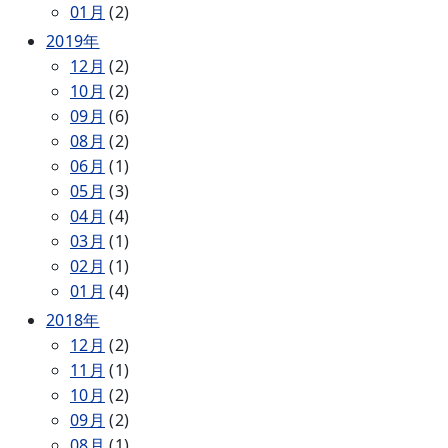
01月
(2)
2019年
12月
(2)
10月
(2)
09月
(6)
08月
(2)
06月
(1)
05月
(3)
04月
(4)
03月
(1)
02月
(1)
01月
(4)
2018年
12月
(2)
11月
(1)
10月
(2)
09月
(2)
08月
(1)