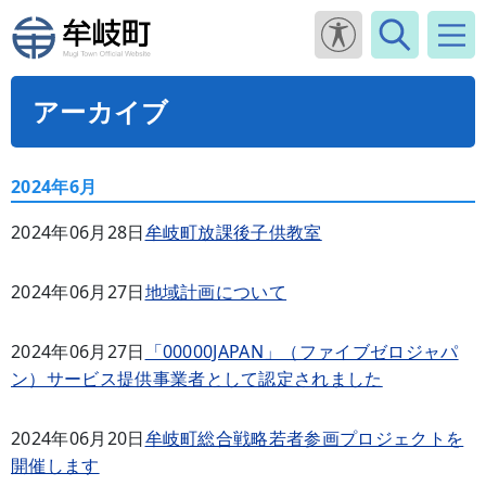
アーカイブ
2024年6月
2024年06月28日
牟岐町放課後子供教室
2024年06月27日
地域計画について
2024年06月27日
「00000JAPAN」（ファイブゼロジャパ
ン）サービス提供事業者として認定されました
2024年06月20日
牟岐町総合戦略若者参画プロジェクトを
開催します