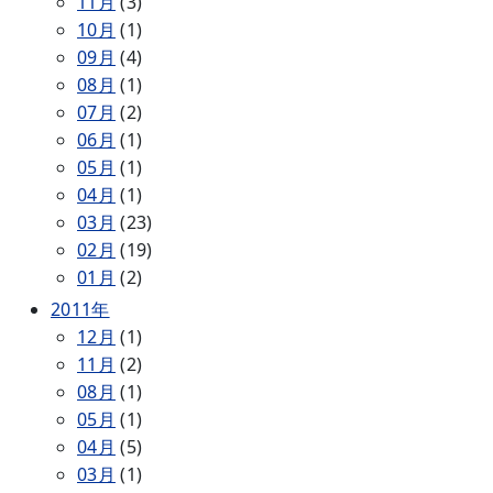
11月
(3)
10月
(1)
09月
(4)
08月
(1)
07月
(2)
06月
(1)
05月
(1)
04月
(1)
03月
(23)
02月
(19)
01月
(2)
2011年
12月
(1)
11月
(2)
08月
(1)
05月
(1)
04月
(5)
03月
(1)