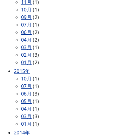
11月
(1)
10月
(1)
09月
(2)
07月
(1)
06月
(2)
04月
(2)
03月
(1)
02月
(3)
01月
(2)
2015年
10月
(1)
07月
(1)
06月
(3)
05月
(1)
04月
(1)
03月
(3)
01月
(1)
2014年