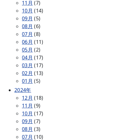
11月
(7)
10月
(14)
09月
(5)
08月
(6)
07月
(8)
06月
(11)
05月
(2)
04月
(17)
03月
(17)
02月
(13)
01月
(5)
2024年
12月
(18)
11月
(9)
10月
(17)
09月
(7)
08月
(3)
07月
(10)