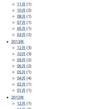
11月
(1)
10月
(2)
08月
(1)
07月
(1)
05月
(1)
03月
(2)
2013年
12月
(3)
10月
(3)
09月
(2)
06月
(2)
05月
(1)
04月
(4)
02月
(1)
01月
(1)
2012年
12月
(1)