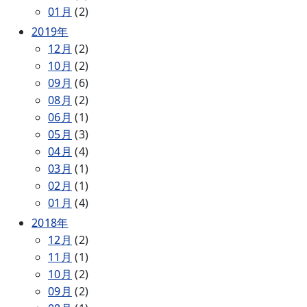
01月
(2)
2019年
12月
(2)
10月
(2)
09月
(6)
08月
(2)
06月
(1)
05月
(3)
04月
(4)
03月
(1)
02月
(1)
01月
(4)
2018年
12月
(2)
11月
(1)
10月
(2)
09月
(2)