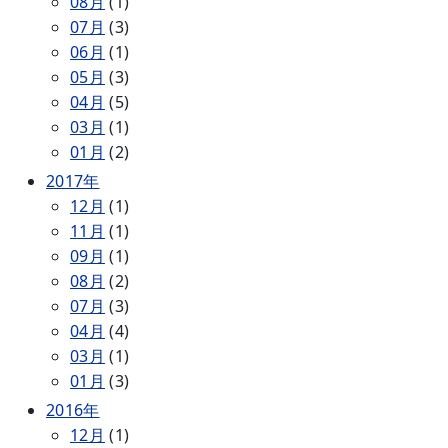
08月
(1)
07月
(3)
06月
(1)
05月
(3)
04月
(5)
03月
(1)
01月
(2)
2017年
12月
(1)
11月
(1)
09月
(1)
08月
(2)
07月
(3)
04月
(4)
03月
(1)
01月
(3)
2016年
12月
(1)