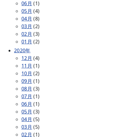
06月
(1)
05月
(4)
04月
(8)
03月
(2)
02月
(3)
01月
(2)
2020年
12月
(4)
11月
(1)
10月
(2)
09月
(1)
08月
(3)
07月
(1)
06月
(1)
05月
(3)
04月
(5)
03月
(5)
02月
(1)