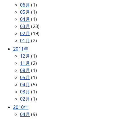
06月
(1)
05月
(1)
04月
(1)
03月
(23)
02月
(19)
01月
(2)
2011年
12月
(1)
11月
(2)
08月
(1)
05月
(1)
04月
(5)
03月
(1)
02月
(1)
2010年
04月
(9)