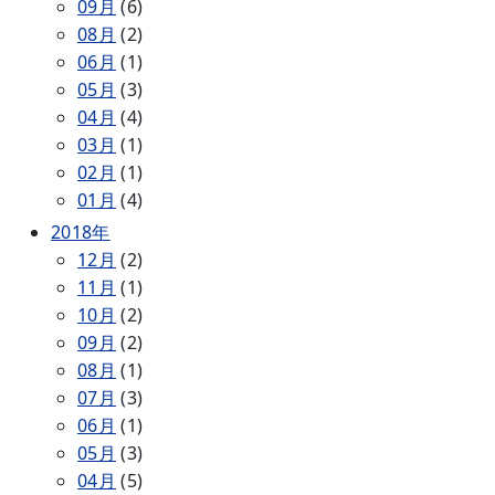
09月
(6)
08月
(2)
06月
(1)
05月
(3)
04月
(4)
03月
(1)
02月
(1)
01月
(4)
2018年
12月
(2)
11月
(1)
10月
(2)
09月
(2)
08月
(1)
07月
(3)
06月
(1)
05月
(3)
04月
(5)