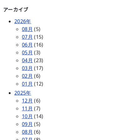
アーカイブ
2026年
08月
(5)
07月
(15)
06月
(16)
05月
(3)
04月
(23)
03月
(17)
02月
(6)
01月
(12)
2025年
12月
(6)
11月
(7)
10月
(14)
09月
(5)
08月
(6)
07月
(8)