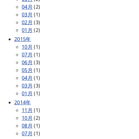
04月
(2)
03月
(1)
02月
(3)
01月
(2)
2015年
10月
(1)
07月
(1)
06月
(3)
05月
(1)
04月
(1)
03月
(3)
01月
(1)
2014年
11月
(1)
10月
(2)
08月
(1)
07月
(1)