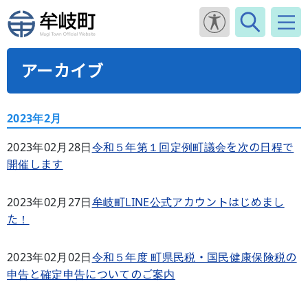
アーカイブ
2023年2月
2023年02月28日
令和５年第１回定例町議会を次の日程で
開催します
2023年02月27日
牟岐町LINE公式アカウントはじめまし
た！
2023年02月02日
令和５年度 町県民税・国民健康保険税の
申告と確定申告についてのご案内