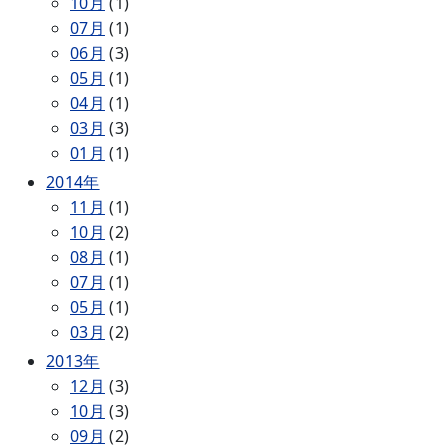
10月
(1)
07月
(1)
06月
(3)
05月
(1)
04月
(1)
03月
(3)
01月
(1)
2014年
11月
(1)
10月
(2)
08月
(1)
07月
(1)
05月
(1)
03月
(2)
2013年
12月
(3)
10月
(3)
09月
(2)