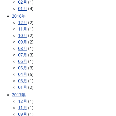
02月
(1)
01月
(4)
2018年
12月
(2)
11月
(1)
10月
(2)
09月
(2)
08月
(1)
07月
(3)
06月
(1)
05月
(3)
04月
(5)
03月
(1)
01月
(2)
2017年
12月
(1)
11月
(1)
09月
(1)