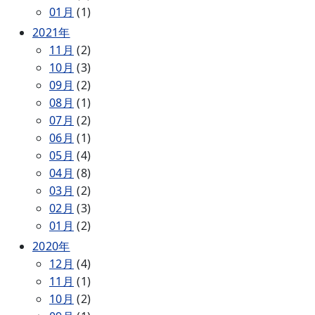
01月
(1)
2021年
11月
(2)
10月
(3)
09月
(2)
08月
(1)
07月
(2)
06月
(1)
05月
(4)
04月
(8)
03月
(2)
02月
(3)
01月
(2)
2020年
12月
(4)
11月
(1)
10月
(2)