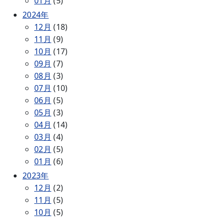
01月
(5)
2024年
12月
(18)
11月
(9)
10月
(17)
09月
(7)
08月
(3)
07月
(10)
06月
(5)
05月
(3)
04月
(14)
03月
(4)
02月
(5)
01月
(6)
2023年
12月
(2)
11月
(5)
10月
(5)