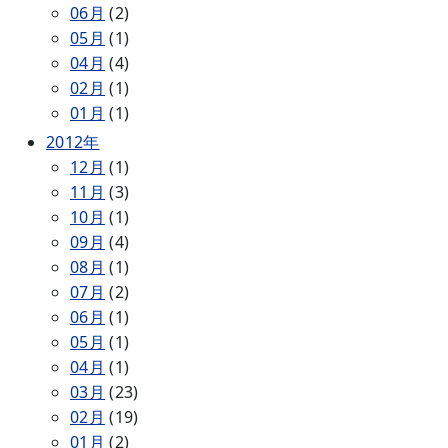
06月
(2)
05月
(1)
04月
(4)
02月
(1)
01月
(1)
2012年
12月
(1)
11月
(3)
10月
(1)
09月
(4)
08月
(1)
07月
(2)
06月
(1)
05月
(1)
04月
(1)
03月
(23)
02月
(19)
01月
(2)