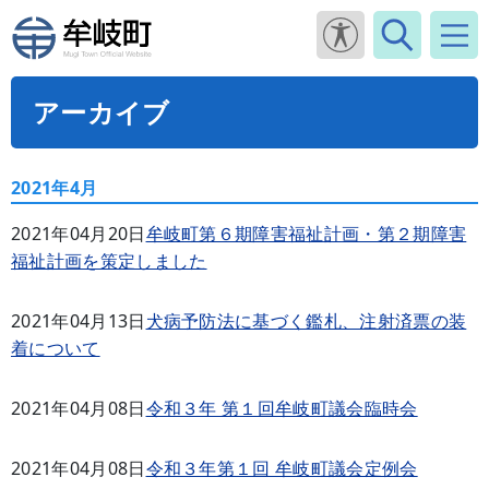
アーカイブ
2021年4月
2021年04月20日
牟岐町第６期障害福祉計画・第２期障害
福祉計画を策定しました
2021年04月13日
犬病予防法に基づく鑑札、注射済票の装
着について
2021年04月08日
令和３年 第１回牟岐町議会臨時会
2021年04月08日
令和３年第１回 牟岐町議会定例会