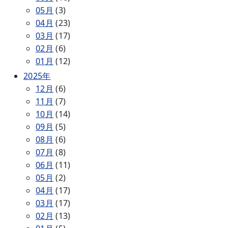
05月
(3)
04月
(23)
03月
(17)
02月
(6)
01月
(12)
2025年
12月
(6)
11月
(7)
10月
(14)
09月
(5)
08月
(6)
07月
(8)
06月
(11)
05月
(2)
04月
(17)
03月
(17)
02月
(13)