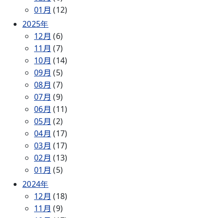
01月
(12)
2025年
12月
(6)
11月
(7)
10月
(14)
09月
(5)
08月
(7)
07月
(9)
06月
(11)
05月
(2)
04月
(17)
03月
(17)
02月
(13)
01月
(5)
2024年
12月
(18)
11月
(9)