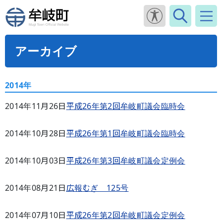
アーカイブ
2014年
2014年11月26日
平成26年第2回牟岐町議会臨時会
2014年10月28日
平成26年第1回牟岐町議会臨時会
2014年10月03日
平成26年第3回牟岐町議会定例会
2014年08月21日
広報むぎ 125号
2014年07月10日
平成26年第2回牟岐町議会定例会