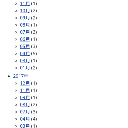
11月
(1)
10月
(2)
09月
(2)
08月
(1)
07月
(3)
06月
(1)
05月
(3)
04月
(5)
03月
(1)
01月
(2)
2017年
12月
(1)
11月
(1)
09月
(1)
08月
(2)
07月
(3)
04月
(4)
03月
(1)