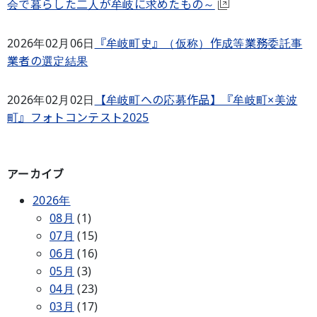
会で暮らした二人が牟岐に求めたもの～
2026年02月06日
『牟岐町史』（仮称）作成等業務委託事
業者の選定結果
2026年02月02日
【牟岐町への応募作品】『牟岐町×美波
町』フォトコンテスト2025
アーカイブ
2026年
08月
(1)
07月
(15)
06月
(16)
05月
(3)
04月
(23)
03月
(17)