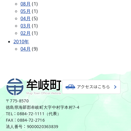
08月
(1)
05月
(1)
04月
(5)
03月
(1)
02月
(1)
2010年
04月
(9)
アクセスはこちら
〒775-8570
徳島県海部郡牟岐町大字中村字本村7-4
TEL：0884-72-1111（代表）
FAX：0884-72-2716
法人番号：9000020363839