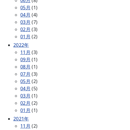
06月
(8)
05月
(1)
04月
(4)
03月
(7)
02月
(3)
01月
(2)
2022年
11月
(3)
09月
(1)
08月
(1)
07月
(3)
05月
(2)
04月
(5)
03月
(1)
02月
(2)
01月
(1)
2021年
11月
(2)