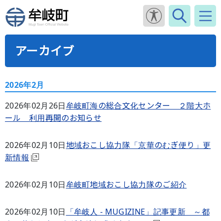
アーカイブ
2026年2月
2026年02月26日
牟岐町海の総合文化センター ２階大ホ
ール 利用再開のお知らせ
2026年02月10日
地域おこし協力隊「京華のむぎ便り」更
新情報
2026年02月10日
牟岐町地域おこし協力隊のご紹介
2026年02月10日
「牟岐人 - MUGIZINE」記事更新 ～都