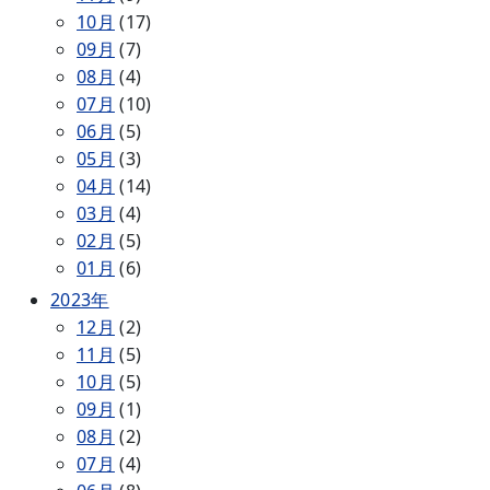
10月
(17)
09月
(7)
08月
(4)
07月
(10)
06月
(5)
05月
(3)
04月
(14)
03月
(4)
02月
(5)
01月
(6)
2023年
12月
(2)
11月
(5)
10月
(5)
09月
(1)
08月
(2)
07月
(4)