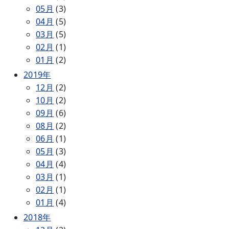
05月
(3)
04月
(5)
03月
(5)
02月
(1)
01月
(2)
2019年
12月
(2)
10月
(2)
09月
(6)
08月
(2)
06月
(1)
05月
(3)
04月
(4)
03月
(1)
02月
(1)
01月
(4)
2018年